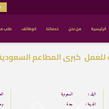
ا
الرئيسية
من نحن
خدماتنا
الوظائف
طلب م
للعمل كبرى المطاعم السعودية 
البلد :
السعودية
الع
المدينة :
جدة
وص