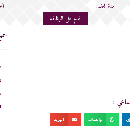
مدة العقد :
آخر
قدم على الوظيفة
جميع
ه
م
م
ماعي :
ا
إن
واتساب
البريد