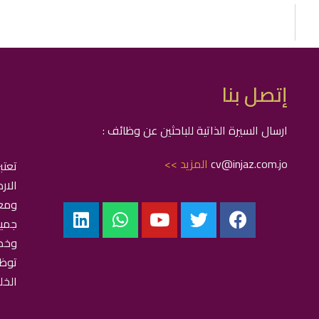
إتصل بنا
ارسال السيرة الذاتية للباحثين عن وظائف :
cv@injaz.com.jo
المزيد >>
تعتب
الار
ومع
جمي
توظ
الخل